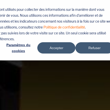
nt utilisés pour collecter des informations sur la manière dont vous
PRESTATIONS
LIEUX DES SALONS
RÉ
ir de vous. Nous utilisons ces informations afin d'améliorer et de
nnées et les indicateurs concernant nos visiteurs à la fois sur ce site w
us utilisons, consultez notre
Politique de confidentialité
.
pas suivies lors de votre visite sur ce site. Un seul cookie sera utilisé
éférences.
Paramètres du
Accepter
Refuser
cookies