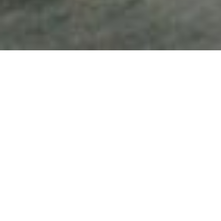
Stand
d'exposition à
l'ISM de
Cologne pour
IBIS Backwaren