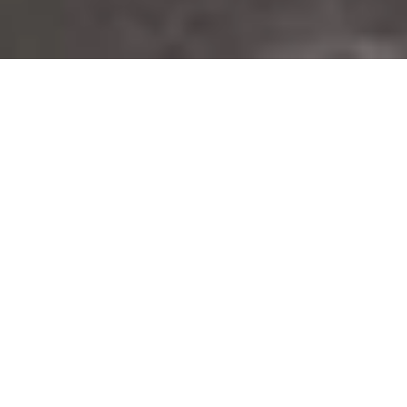
Stand
d'exposition
personnalisé
pour Dräger au
salon A+A