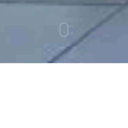
d auf der IFA in 
devolo