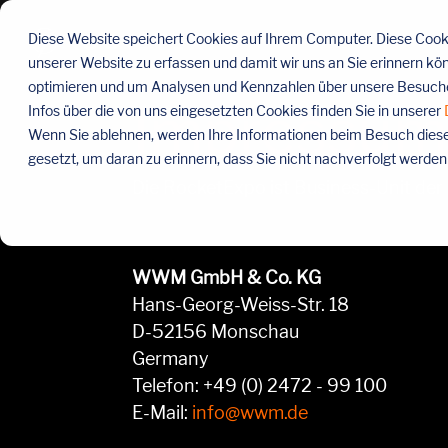
Menü
überspringen
Diese Website speichert Cookies auf Ihrem Computer. Diese Cooki
unserer Website zu erfassen und damit wir uns an Sie erinnern kö
optimieren und um Analysen und Kennzahlen über unsere Besucher
Impressum
Infos über die von uns eingesetzten Cookies finden Sie in unserer
Wenn Sie ablehnen, werden Ihre Informationen beim Besuch dieser 
gesetzt, um daran zu erinnern, dass Sie nicht nachverfolgt werde
Die RocketExpo ist Business-Unit 
WWM GmbH & Co. KG
Hans-Georg-Weiss-Str. 18
D-52156 Monschau
Germany
Telefon: +49 (0) 2472 - 99 100
E-Mail:
info@wwm.de