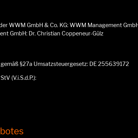
erin der WWM GmbH & Co. KG: WWM Management Gmb
t GmbH: Dr. Christian Coppeneur-Gülz
r gemäß §27a Umsatzsteuergesetz: DE 255639172
V (V.i.S.d.P.):
ebotes