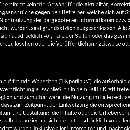
bernimmt keinerlei Gewähr für die Aktualität, Korrekth
ngsansprüche gegen den Betreiber, welche sich auf Sc
 Nichtnutzung der dargebotenen Informationen bzw. d
acht wurden, sind grundsätzlich ausgeschlossen. Alle 
s sich ausdrücklich vor, Teile der Seiten oder das ge
, zu löschen oder die Veröffentlichung zeitweise oder
en auf fremde Webseiten ("Hyperlinks"), die außerhal
verpflichtung ausschließlich in dem Fall in Kraft tret
lich und zumutbar wäre, die Nutzung im Falle rechtswi
, dass zum Zeitpunkt der Linksetzung die entsprechende
zukünftige Gestaltung, die Inhalte oder die Urhebersch
eshalb distanziert er sich hiermit ausdrücklich von alle
dert wurden, inklusive aller Unterseiten und macht sich