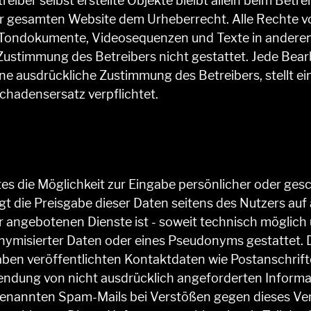
reiber selbst erstellte Objekte bleibt allein beim Betr
r gesamten Website dem Urheberrecht. Alle Rechte vor
, Tondokumente, Videosequenzen und Texte in andere
Zustimmung des Betreibers nicht gestattet. Jede Bearb
ne ausdrückliche Zustimmung des Betreibers, stellt ei
Schadensersatz verpflichtet.
es die Möglichkeit zur Eingabe persönlicher oder gesc
t die Preisgabe dieser Daten seitens des Nutzers auf au
 angebotenen Dienste ist - soweit technisch möglic
nymisierter Daten oder eines Pseudonyms gestattet.
ben veröffentlichten Kontaktdaten wie Postanschrif
endung von nicht ausdrücklich angeforderten Informati
enannten Spam-Mails bei Verstößen gegen dieses Verb