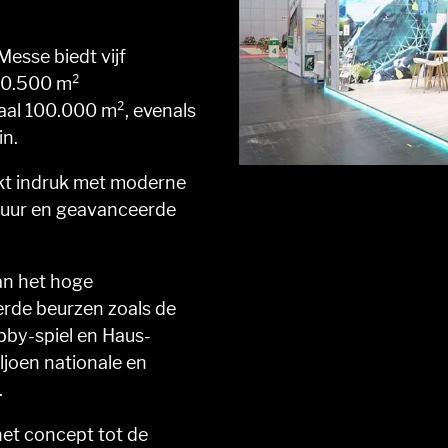
Messe biedt vijf
 20.500 m²
taal 100.000 m², evenals
in.
kt indruk met moderne
ctuur en geavanceerde
an het hoge
rde beurzen zoals de
by-spiel en Haus-
miljoen nationale en
.
het concept tot de