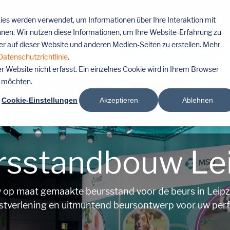
es werden verwendet, um Informationen über Ihre Interaktion mit
DIENSTEN
BEURSLOCATIES
REFERENT
nnen. Wir nutzen diese Informationen, um Ihre Website-Erfahrung zu
 auf dieser Website und anderen Medien-Seiten zu erstellen. Mehr
Datenschutzrichtlinie
.
Website nicht erfasst. Ein einzelnes Cookie wird in Ihrem Browser
n möchten.
Cookie-Einstellungen
Akzeptieren
Ablehnen
rsstandbouw Lei
 op maat gemaakte beursstand voor de beurs in Leipzi
stverlening en uitmuntend beursontwerp voor uw perf