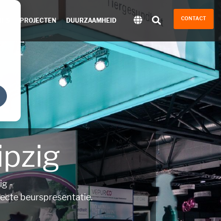
CONTACT
IES
PROJECTEN
DUURZAAMHEID
pzig
g -
ecte beurspresentatie.