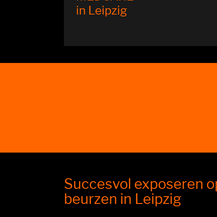
in Leipzig
Succesvol exposeren 
beurzen in Leipzig