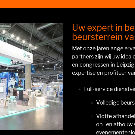
Uw expert in b
beursterrein va
Met onze jarenlange erva
partners zijn wij uw idea
en congressen in Leipzig
expertise en profiteer va
Full-service dienstve
Volledige beurs
V
lotte afhandel
op- en afbouw 
evenementenlog