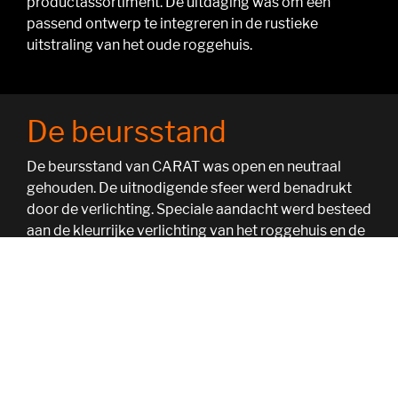
productassortiment. De uitdaging was om een
passend ontwerp te integreren in de rustieke
uitstraling van het oude roggehuis.
De beursstand
De beursstand van CARAT was open en neutraal
gehouden. De uitnodigende sfeer werd benadrukt
door de verlichting. Speciale aandacht werd besteed
aan de kleurrijke verlichting van het roggehuis en de
van achteren verlichte beurswanden. Bovendien
werd in de stand bij de ingang een 98" monitor
geïnstalleerd met behulp van een bijzonder
ingenieus constructiesysteem.
De blikvanger van het beursconcept was een
werktafel met maximaal 8 werkplekken. Passend