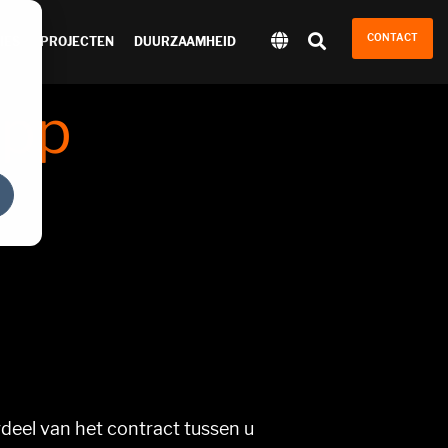
CONTACT
IES
PROJECTEN
DUURZAAMHEID
app
eel van het contract tussen u