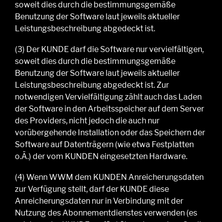
soweit dies durch die bestimmungsgemäße
Benutzung der S
oftware
laut jeweils aktueller
Leistungsbeschreibung abgedeckt ist.
(3)
Der K
UNDE
darf die
Software
nur vervielfältigen,
soweit dies durch die bestimmungsgemäße
Benutzung der Software laut jeweils aktueller
Leistungsbeschreibung abgedeckt ist. Zur
notwendigen Vervielfältigung zählt
auch
das Laden
der S
oftware
in den Arbeitsspeicher auf dem Server
des Providers, nicht jedoch die auch nur
vorübergehende Installation oder das Speichern der
S
oftware
auf Datenträgern (wie etwa Festplatten
o
.
Ä
.
) der vom K
UNDEN
eingesetzten Hardware.
(4)
Wenn WWM dem KUNDEN Anreicherungsdaten
zur Verfügung ste
llt
,
darf der KUNDE
diese
Anreicherungsdaten nur in Verbindung mit der
Nutzung des Abonnementdienstes verwenden (es