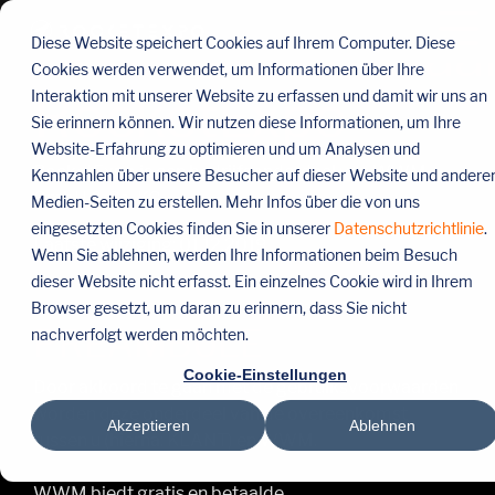
Menü
überspringen
Gebruiksvoorwaa
Tog
Diese Website speichert Cookies auf Ihrem Computer. Diese
Me
Cookies werden verwendet, um Informationen über Ihre
RocketExpo
Interaktion mit unserer Website zu erfassen und damit wir uns an
Sie erinnern können. Wir nutzen diese Informationen, um Ihre
Website-Erfahrung zu optimieren und um Analysen und
RocketExpo is een bedrijfsonderdeel van WWM
Kennzahlen über unsere Besucher auf dieser Website und andere
GmbH & Co. KG
Medien-Seiten zu erstellen. Mehr Infos über die von uns
eingesetzten Cookies finden Sie in unserer
Datenschutzrichtlinie
.
Laatste wijziging: 01.12.2019
Wenn Sie ablehnen, werden Ihre Informationen beim Besuch
dieser Website nicht erfasst. Ein einzelnes Cookie wird in Ihrem
Browser gesetzt, um daran zu erinnern, dass Sie nicht
PREAMBULE
nachverfolgt werden möchten.
Cookie-Einstellungen
Door akkoord te gaan met de gebruiksvoorwaarden
worden deze onderdeel van de overeenkomst
Akzeptieren
Ablehnen
tussen u (hierna: KLANT) en WWM.
WWM biedt gratis en betaalde