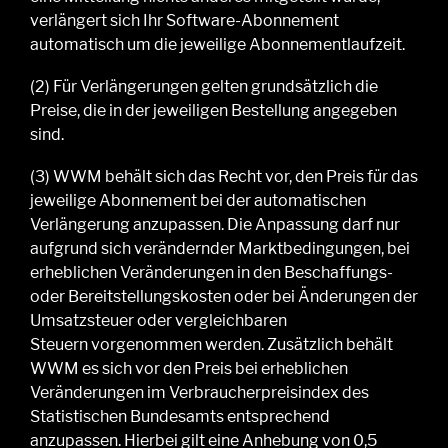
verlängert sich Ihr
Software-
Abonnement
automatisch
um die jeweilige
Abonnementlaufzeit.
(2)
Für Verlängerungen gelten
grundsätzlich
die
Preise, die in
der jeweiligen
Bestellung angegeben
sind.
(3)
WWM
behält sich das Recht vor, den Preis für das
jeweilige Abonnement bei der automatischen
Verlängerung
anzupassen. Die Anpassung darf nur
aufgrund
sich verändernde
r
Marktbedingungen, bei
erheblichen Veränderungen in den Beschaffungs-
oder Bereitstellungskosten oder bei Änderungen der
Umsatzsteuer oder vergleichbaren
Steuern
vorgenommen werden
. Zusätzlich behält
WWM
es
sich vor den Preis bei erheblichen
Veränderungen im Verbraucherpreisindex des
Statistischen Bundesamts ent
sprechend
anzupassen. Hierbei
gilt eine Anhebung von 0,5