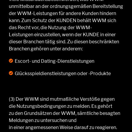
unmittelbar an der or
dnungsgemäßen Bereitstellung
der
WWM
-Leistungen
für andere Kunden hindern
kann. Zum Schutz der K
UNDEN
behält WWM sich
das Recht vor, die Nutzung der
WWM-
Leistungen
einzustellen, wenn der KUNDE in einer
dieser Branchen tätig sind. Zu diesen beschränkten
Branchen gehören unter anderem:
Escort- und Dating-Dienstleistungen
Glücksspieldienstleistungen oder -Produkte
(
3
)
Der WWM sind
mutmaßliche Verstöße gegen
die
Nutzungsbedingungen
zu melden.
Es gehört
zu
den
Grundsätzen
der WWM
, sämtliche besagten
Meldungen zu untersuchen und
in
einer
angemess
enen Weise darauf zu reagieren.