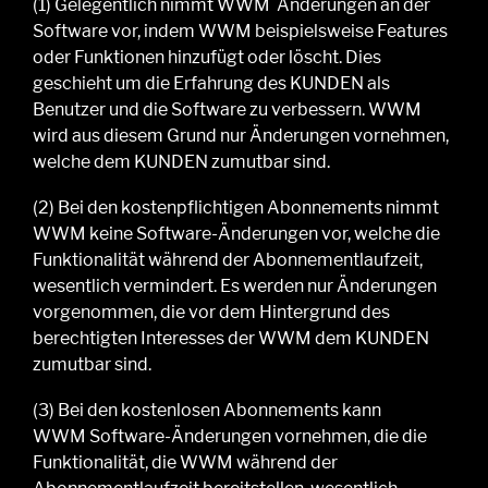
(1)
Gelegentlich
nimmt WWM
Änderungen
an der
Software
vor, indem
WWM
beispielsweise Fea
tures
oder Funktionen hinzufügt oder löscht. Dies
geschieht
um
die
Erfahrung
des KUNDEN
als
Benutzer
und die Software
zu
verbessern.
WWM
wird aus diesem Grund nur Änderungen vornehmen,
welche dem KUNDEN zumutbar sind.
(2)
Bei
den
kostenpflichtigen
Abonnements
nimmt
WWM
keine
Software-
Änderungen vor,
welche
die
Funktionalität
während der Abonnementlaufzeit,
wesentlich vermindert
.
Es werden nur Änderungen
vorgenommen, die vor dem Hintergrund des
berechtigten Interesses der WWM dem KUNDEN
zumutbar sind.
(3)
Bei
den
kostenlosen Abonnements
kann
WWM
Software-
Änderungen vornehmen, die die
Funktionalität, die
WWM
während der