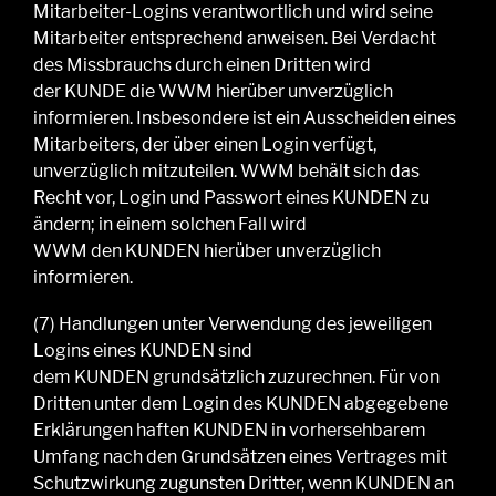
Mitarbeiter-Logins verantwortlich und wird seine
Mitarbeiter entsprechend anweisen. Bei Verdacht
des Missbrauchs durch einen Dritten wird
der
KUNDE die WWM
hierüber unverzüglich
informieren. Insbesondere ist ein Ausscheiden eines
Mitarbeiters, der über einen Login verfügt,
unverzüglich mitzuteilen.
WWM
behält sich das
Recht vor, Login und Passwort eines
KUNDEN
zu
ändern; in einem solchen Fall wird
WWM
den
KUNDEN
hierüber unverzüglich
informieren.
(7
)
Handlungen unter Verwendung des jeweiligen
Logins eines
KUNDEN
sind
dem
KUNDEN
grundsätzlich zuzurechnen
.
Für von
Dritten unter dem
Login
des
KUNDEN
abgegebene
Erklärungen haften
KUNDEN
in vorhersehbarem
Umfang nach den
Grundsätzen eines Vertrages mit
Schutzwirkung zugunsten Dritter
, wenn KUNDEN an