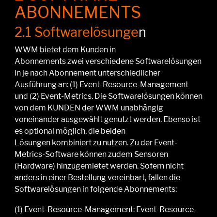
ABONNEMENTS
2.1 Softwarelösunge
n
WWM bietet dem Kunden
in
Abonnements
zwei
verschiedene
Softwarelösungen
in je n
ach Abonnement unterschiedlicher
Ausführung
an: (1) Event-Resource-Management
und (2) Event-Metrics. Die Softwarelösungen
können
von
dem KUNDEN der WWM
unabhängig
voneinander
ausgewählt genutzt werden
. Ebenso ist
es optional möglich, die beiden
Lösungen
kombiniert
zu nutzen. Zu der Event-
Metrics-Software können zudem Sensoren
(Hardware)
hinzu
gemietet werden.
Sofern nicht
anders in einer Bestellung vereinbart, fallen die
Softwarelösungen in folgende Abonnements:
(1)
Event-Resource-Management: Event-Resource-