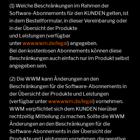
(1)
Welche Beschränkungen
im Rahmen der
Software-Abonnements
für
den KUNDEN
gelten, ist
in
dem
Bestellformular, in
dieser Vereinbarung
o
der
in der Übersicht der Produkte
und
L
eistungen
(verfügbar
unter
www.wwm.de/legal
)
angegeben.
Bei
den
kostenlosen Abonnements können diese
Beschränkungen auch einfach nur im Produkt selbst
angegeben sein.
(2)
Die WWM kann Änderungen an den
Beschränkungen für die Software-Abonnements in
der Übersicht der Produkte und Leistungen
(verfügbar unter
www.wwm.de/legal
)
vornehmen.
WWM verpflichtet sich dem KUNDEN hierüber
rechtzeitig Mitteilung zu machen. Sollte die WWM
Änderungen an den Beschränkungen für die
Software-Abonnements in der Übersicht der
Produkte und Leistungen vornehmen, die negative