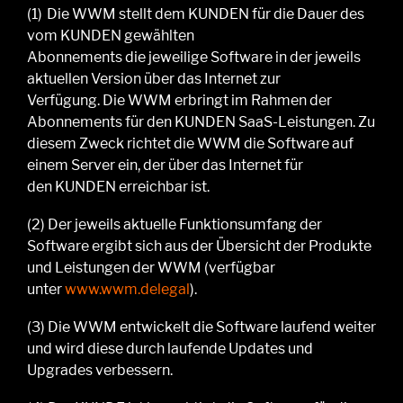
(1)
Die WWM stellt dem KUNDEN für die Dauer
des
vom KUNDEN gewählten
Abonnements
die
jeweilige Software
in der jeweils
aktuellen Version über das Internet zur
Verfügung.
Die WWM erbringt im Rahmen der
Abonnements für den KUNDEN SaaS-
L
eistungen.
Zu
diesem Zweck richtet
die WWM
die S
oftware
auf
einem Server ein, der über das Internet für
den
KUNDEN
erreichbar ist.
(2)
Der jeweils aktuelle Funktionsumfang der
S
oftware
ergibt sich aus
der
Übersicht der Produkte
und Leistungen
der WWM
(verfügbar
unter
www.wwm.delegal
)
.
(3)
Die WWM
entwickelt die S
oftware
laufend weiter
und wird diese durch laufende Updates und
Upgrades verbessern.