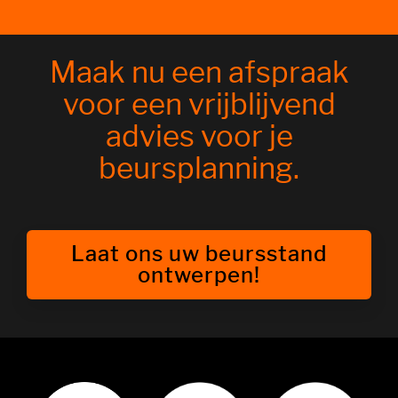
Maak nu een afspraak
voor een vrijblijvend
advies voor je
beursplanning.
Laat ons uw beursstand
ontwerpen!