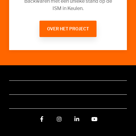
Backwaren met een unieke stand op de
ISM in Keulen.
OVER HET PROJECT
Facebook
Instagram
LinkedIn
YouTube