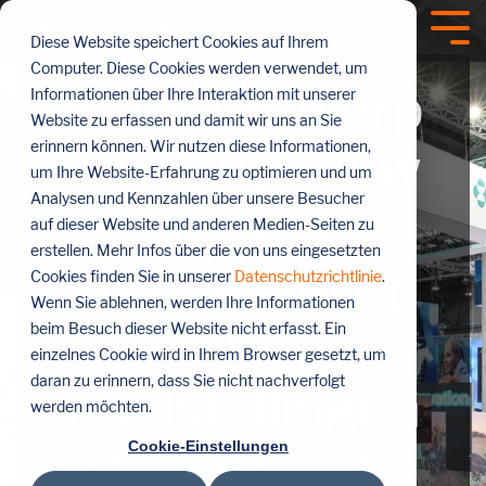
Menü
überspringen
Tog
Diese Website speichert Cookies auf Ihrem
Me
Computer. Diese Cookies werden verwendet, um
Beursontwerp
Informationen über Ihre Interaktion mit unserer
Website zu erfassen und damit wir uns an Sie
en standbouw
erinnern können. Wir nutzen diese Informationen,
um Ihre Website-Erfahrung zu optimieren und um
Analysen und Kennzahlen über unsere Besucher
perfect
auf dieser Website und anderen Medien-Seiten zu
erstellen. Mehr Infos über die von uns eingesetzten
afgestemd op
Cookies finden Sie in unserer
Datenschutzrichtlinie
.
Wenn Sie ablehnen, werden Ihre Informationen
uw
beim Besuch dieser Website nicht erfasst. Ein
einzelnes Cookie wird in Ihrem Browser gesetzt, um
daran zu erinnern, dass Sie nicht nachverfolgt
doelstellingen
werden möchten.
Cookie-Einstellungen
Strategisch gepland, creatief